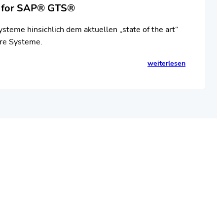
k for SAP® GTS®
ysteme hinsichlich dem aktuellen „state of the art“
hre Systeme.
weiterlesen