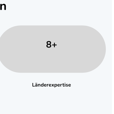
en
8+
Länderexpertise